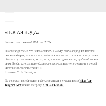
«ПОЛАЯ ВОДА»
Коллаж, холст льняной D100 см. 2024г.
«Полая вода только что начала сбывать. На лугу, около огородных плетней,
оголилась бурая, илистая земля, каймой лежал наплав: оставшиеся от разлива
обломки сухого камыша, ветки, куга, прошлогодние листья, прибитый волною
дрям. Вербы затопленного обдонского леса чуть приметно зеленели, с ветвей
кисточками свисали сережки..»
Шолохов М. А. Тихий Дон.
По вопросам приобретения работы свяжитесь с художником в
WhatsApp
,
Telegram
,
Max
или по телефону
+7 903 436-06-87.