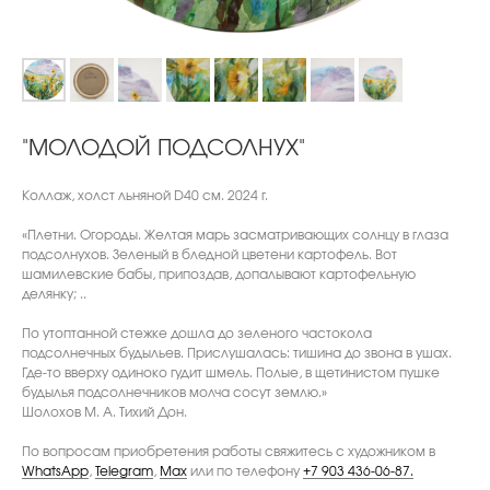
"МОЛОДОЙ ПОДСОЛНУХ"
Коллаж, холст льняной D40 см. 2024 г.
«Плетни. Огороды. Желтая марь засматривающих солнцу в глаза
подсолнухов. Зеленый в бледной цветени картофель. Вот
шамилевские бабы, припоздав, допалывают картофельную
делянку; ..
По утоптанной стежке дошла до зеленого частокола
подсолнечных будыльев. Прислушалась: тишина до звона в ушах.
Где-то вверху одиноко гудит шмель. Полые, в щетинистом пушке
будылья подсолнечников молча сосут землю.»
Шолохов М. А. Тихий Дон.
По вопросам приобретения работы свяжитесь с художником в
WhatsApp
,
Telegram
,
Max
или по телефону
+7 903 436-06-87.