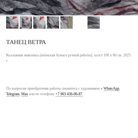
ТАНЕЦ ВЕТРА
Коллажная живопись (японская бумага ручной работы), холст 100 х 60 см. 2025
г.
По вопросам приобретения работы свяжитесь с художником в
WhatsApp
,
Telegram
,
Max
или по телефону
+7 903 436-06-87.